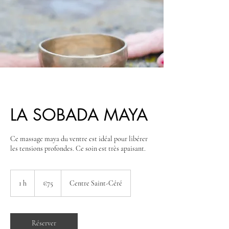
LA SOBADA MAYA
Ce massage maya du ventre est idéal pour libérer
les tensions profondes. Ce soin est très apaisant.
75
euros
1 h
1
€75
Centre Saint-Céré
Réserver