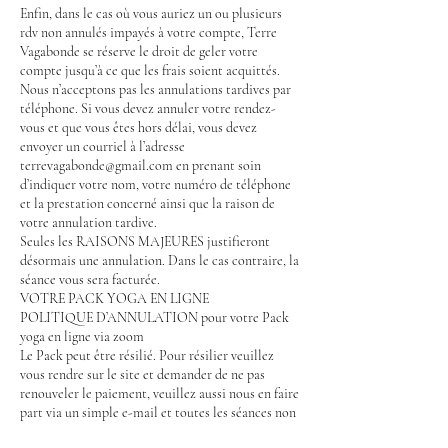
Enfin, dans le cas où vous auriez un ou plusieurs
rdv non annulés impayés à votre compte, Terre
Vagabonde se réserve le droit de geler votre
compte jusqu’à ce que les frais soient acquittés.
Nous n’acceptons pas les annulations tardives par
téléphone. Si vous devez annuler votre rendez-
vous et que vous êtes hors délai, vous devez
envoyer un courriel à l’adresse
terrevagabonde@gmail.com en prenant soin
d’indiquer votre nom, votre numéro de téléphone
et la prestation concerné ainsi que la raison de
votre annulation tardive.
Seules les RAISONS MAJEURES justifieront
désormais une annulation. Dans le cas contraire, la
séance vous sera facturée.
VOTRE PACK YOGA EN LIGNE
POLITIQUE D’ANNULATION pour votre Pack
yoga en ligne via zoom
Le Pack peut être résilié. Pour résilier veuillez
vous rendre sur le site et demander de ne pas
renouveler le paiement, veuillez aussi nous en faire
part via un simple e-mail et toutes les séances non
payées seront...