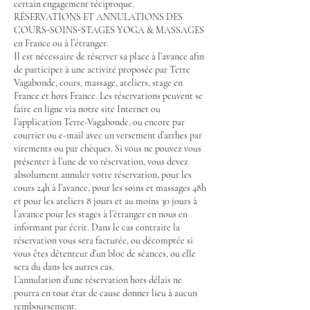
certain engagement réciproque.
RÉSERVATIONS ET ANNULATIONS DES
COURS-SOINS-STAGES YOGA & MASSAGES
en France ou à l’étranger.
Il est nécessaire de réserver sa place à l’avance afin
de participer à une activité proposée par Terre
Vagabonde, cours, massage, ateliers, stage en
France et hors France. Les réservations peuvent se
faire en ligne via notre site Internet ou
l’application Terre-Vagabonde, ou encore par
courrier ou e-mail avec un versement d’arrhes par
virements ou par chèques. Si vous ne pouvez vous
présenter à l’une de vo réservation, vous devez
absolument annuler votre réservation, pour les
cours 24h à l’avance, pour les soins et massages 48h
et pour les ateliers 8 jours et au moins 30 jours à
l’avance pour les stages à l’étranger en nous en
informant par écrit. Dans le cas contraire la
réservation vous sera facturée, ou décomptée si
vous êtes détenteur d’un bloc de séances, ou elle
sera du dans les autres cas.
L’annulation d’une réservation hors délais ne
pourra en tout état de cause donner lieu à aucun
remboursement.