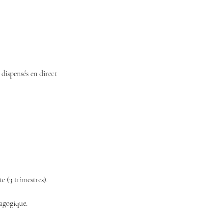
dispensés en direct
 (3 trimestres).
dagogique.