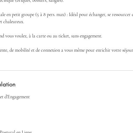
cifique (briques, bolsters, sangles).
e en petit groupe (5 à 8 pers. max) : Idéal pour échanger, se ressourcer 
t chaleureux.
and vous voulez, à la carte ou au ticket, sans engagement.
ente, de mobilité et de connexion a vous même pour enrichir votre séjour
ulation
 et d’Engagement
Postural en Ligne