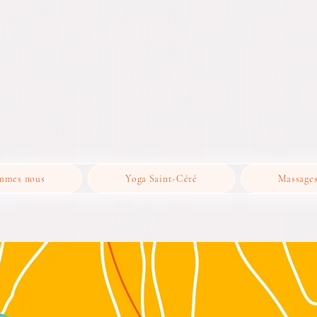
mmes nous
Yoga Saint-Céré
Massage