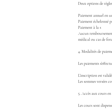
Deux options de règlem
Paiement annuel en un
Paiement échelonné pa
Paiement à la s
Aucun remboursement n
médical ou cas de forc
4. Modalités de paiem
Les paiements s’effect
L’inscription est val
Les sommes versées con
5. Accès aux cours en 
Les cours sont dispens