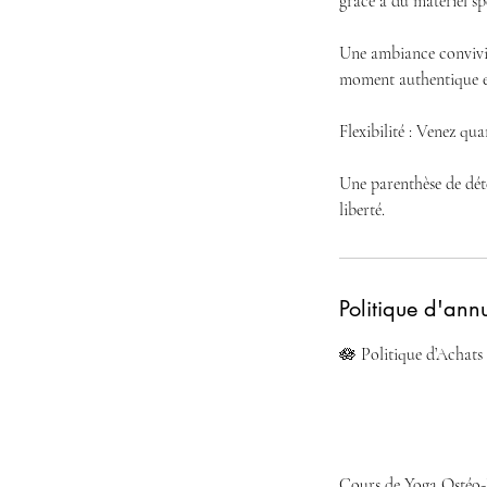
grâce à du matériel spé
Une ambiance convivial
moment authentique e
Flexibilité : Venez qu
Une parenthèse de dét
liberté.
Politique d'ann
🪷 Politique d’Achats
Cours de Yoga Ostéo-