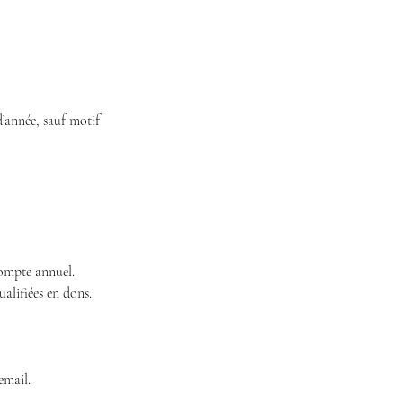
’année, sauf motif
compte annuel.
ualifiées en dons.
email.