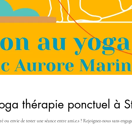
oga thérapie ponctuel à S
é ou envie de tester une séance entre ami.e.s ? Rejoignez-nous sans enga