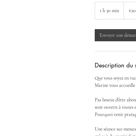
20
euros
1 h 30 min
1
€20
3
0
m
Envoyer une dema
i
n
Description du 
Que vous soyez en vaca
Marine vous accueille
Pas besoin d'être abon
sont ouverts à toutes e
Pourquoi venir pratiqu
Une séance sur-mesure 