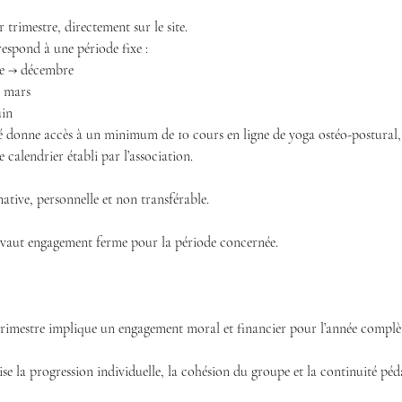
r trimestre, directement sur le site.
espond à une période fixe :
re → décembre
→ mars
uin
 donne accès à un minimum de 10 cours en ligne de yoga ostéo-postural, 
e calendrier établi par l’association.
native, personnelle et non transférable.
e vaut engagement ferme pour la période concernée.
trimestre implique un engagement moral et financier pour l’année complète
e la progression individuelle, la cohésion du groupe et la continuité pé