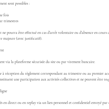
ent sont possibles :
e fois
r trimestres
e pourra être effectué en cas d’arrêt volontaire ou d’absence en cours d
e majeure (avec justificatif).
ent
uent via la plateforme sécurisée du site ou par virement bancaire.
idée à réception du règlement correspondant au trimestre ou au premier a
stituent une participation aux activités collectives et ne peuvent être req
ligne
és en direct ou en replay via un lien personnel et confidentiel envoyé par 