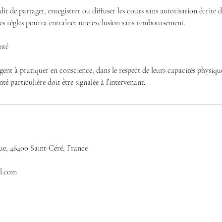
rdit de partager, enregistrer ou diffuser les cours sans autorisation écrite d
es règles pourra entraîner une exclusion sans remboursement.
nté
agent à pratiquer en conscience, dans le respect de leurs capacités physiqu
é particulière doit être signalée à l’intervenant.
ue, 46400 Saint-Céré, France
l.com