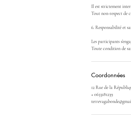
Il est strictement inte
Tout non-respect de c
6. Responsabilité et sa
Les participants s’eng
Toute condition de sant
Coordonnées
12 Rue de la Républiq
+ 0633181239
terrevagabonde@gmai