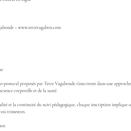
agabonde – www.terrevagabon.com
he
éo-postural proposés par Terre Vagabonde s’inscrivent dans une approche
ience corporelle et de la santé.
alité et la continuité du suivi pédagogique, chaque inscription implique
rois trimestres.
tion