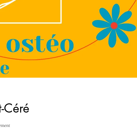
t-Céré
gement